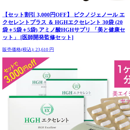
【セット割引 3,000円OFF】 ピクノジェノール エ
クセレントプラス ＆ HGHエクセレント 30袋 (20
袋＋5袋＋5袋) アミノ酸HGHサプリ 「美と健康セ
ット」 [医師開発監修セット]
販売価格(税込):
23,610
円