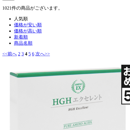
1021
件
の商品がございます。
人気順
価格が安い順
価格が高い順
新着順
商品名順
<<前へ
2
3
4
5
6
次へ>>