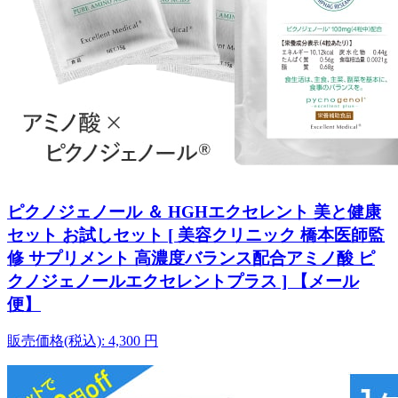
ピクノジェノール ＆ HGHエクセレント 美と健康
セット お試しセット [ 美容クリニック 橋本医師監
修 サプリメント 高濃度バランス配合アミノ酸 ピ
クノジェノールエクセレントプラス ] 【メール
便】
販売価格(税込):
4,300
円