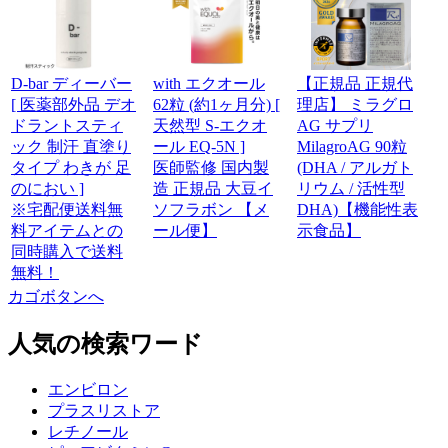
D-bar ディーバー
with エクオール
【正規品 正規代
[ 医薬部外品 デオ
62粒 (約1ヶ月分) [
理店】 ミラグロ
ドラントスティ
天然型 S-エクオ
AG サプリ
ック 制汗 直塗り
ール EQ-5N ]
MilagroAG 90粒
タイプ わきが 足
医師監修 国内製
(DHA / アルガト
のにおい ]
造 正規品 大豆イ
リウム / 活性型
※宅配便送料無
ソフラボン 【メ
DHA)【機能性表
料アイテムとの
ール便】
示食品】
同時購入で送料
無料！
カゴボタンへ
人気の検索ワード
エンビロン
プラスリストア
レチノール