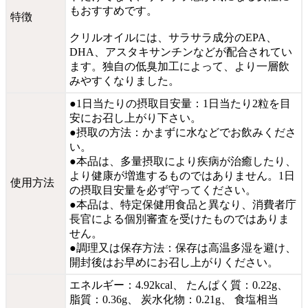
もおすすめです。
特徴
クリルオイルには、サラサラ成分のEPA、
DHA、アスタキサンチンなどが配合されてい
ます。独自の低臭加工によって、より一層飲
みやすくなりました。
●1日当たりの摂取目安量：1日当たり2粒を目
安にお召し上がり下さい。
●摂取の方法：かまずに水などでお飲みくださ
い。
●本品は、多量摂取により疾病が治癒したり、
より健康が増進するものではありません。1日
使用方法
の摂取目安量を必ず守ってください。
●本品は、特定保健用食品と異なり、消費者庁
長官による個別審査を受けたものではありま
せん。
●調理又は保存方法：保存は高温多湿を避け、
開封後はお早めにお召し上がりください。
エネルギー：4.92kcal、 たんぱく質：0.22g、
脂質：0.36g、 炭水化物：0.21g、 食塩相当