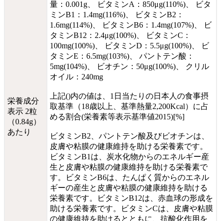
量：0.001g、 ビタミンA：850μg(110%)、 ビタ
ミンB1：1.4mg(116%)、 ビタミンB2：
1.6mg(114%)、 ビタミンB6：1.4mg(107%)、 ビ
タミンB12：2.4μg(100%)、 ビタミンC：
100mg(100%)、 ビタミンD：5.5μg(100%)、 ビ
タミンE：6.5mg(103%)、 パントテン酸：
5mg(104%)、 ビオチン：50μg(100%)、 クリル
オイル：240mg
上記()内の値は、1日当たりの日本人の食事摂
栄養成分
取基準（18歳以上、基準熱量2,200Kcal）に占
表示 2粒
める割合(栄養素等表示基準値2015)[%]
（0.84g）
あたり
ビタミンB2、パントテン酸及びビオチンは、
皮膚や粘膜の健康維持を助ける栄養素です。
ビタミンB1は、炭水化物からのエネルギー産
生と皮膚や粘膜の健康維持を助ける栄養素で
す。ビタミンB6は、たんぱく質からのエネル
ギーの産生と皮膚や粘膜の健康維持を助ける
栄養素です。ビタミンB12は、赤血球の形成を
助ける栄養素です。ビタミンCは、皮膚や粘膜
の健康維持を助けるとともに、抗酸化作用を