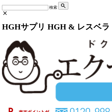
search
検索
close
HGHサプリ HGH & レス