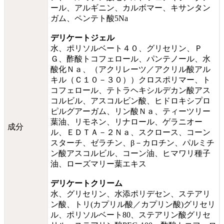
ール、アルギニン、カルボマー、キサンタン
ガム、ペンテト酸5Na
デリケートジェル
水、ポリソルベート４０、グリセリン、Ｐ
Ｇ、酢酸トコフェロール、パンテノール、水
酸化Ｎａ、（アクリレーツ／アクリル酸アル
キル（Ｃ１０－３０））クロスポリマー、ト
コフェロール、テトラヘキシルデカン酸アス
コルビル、アスコルビン酸、ヒドロキシプロ
ピルグアーガム、リン酸Ｎａ、ティーツリー
葉油、リモネン、リナロール、ゲラニオー
成分
ル、ＥＤＴＡ－２Ｎａ、スクロース、コーン
スターチ、ゼラチン、β－カロチン、パルミチ
ン酸アスコルビル、コーン油、ヒマワリ種子
油、ローズマリー葉エキス
デリケートクリーム
水、グリセリン、水添ポリデセン、ステアリ
ン酸、トリ(カプリル酸／カプリン酸)グリセリ
ル、ポリソルベート80、ステアリン酸グリセ