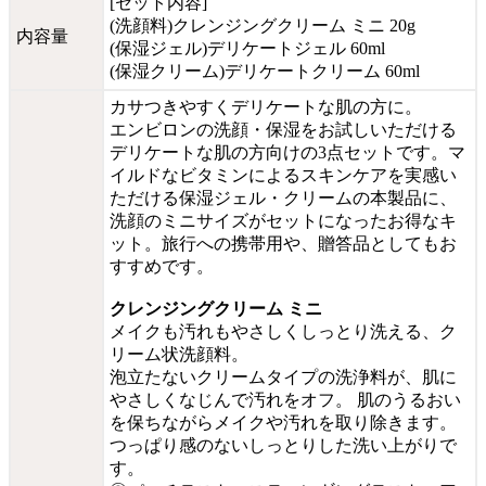
[セット内容]
(洗顔料)クレンジングクリーム ミニ 20g
内容量
(保湿ジェル)デリケートジェル 60ml
(保湿クリーム)デリケートクリーム 60ml
カサつきやすくデリケートな肌の方に。
エンビロンの洗顔・保湿をお試しいただける
デリケートな肌の方向けの3点セットです。マ
イルドなビタミンによるスキンケアを実感い
ただける保湿ジェル・クリームの本製品に、
洗顔のミニサイズがセットになったお得なキ
ット。旅行への携帯用や、贈答品としてもお
すすめです。
クレンジングクリーム ミニ
メイクも汚れもやさしくしっとり洗える、ク
リーム状洗顔料。
泡立たないクリームタイプの洗浄料が、肌に
やさしくなじんで汚れをオフ。 肌のうるおい
を保ちながらメイクや汚れを取り除きます。
つっぱり感のないしっとりした洗い上がりで
す。