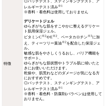
◎パッチテスト、スティンギングテスト、ア
※1
レルギーテスト済み
※香料・着色料は使用しておりません
デリケートジェル
ゆらぎがちな肌をすこやかに整えるデリケー
ト肌用保湿ジェル。
※2
※2
※3
ビタミンC
やE
、ベータカロチン
に加
※2
え、ティーツリー葉油
を配合した保湿ジェ
ル。
敏感な肌をやさしくうるおし、バリア機能を
サポート。
ゆらぎがちな肌状態やトラブル肌に傾いたと
特徴
きにお使いいただけます。
乾燥や、肌荒れなどのダメージが気になる方
におすすめです。
◎パッチテスト、スティンギングテスト、ア
※1
レルギーテスト済み
※香料・着色料・防腐剤(パラベン)は使用して
おりません。