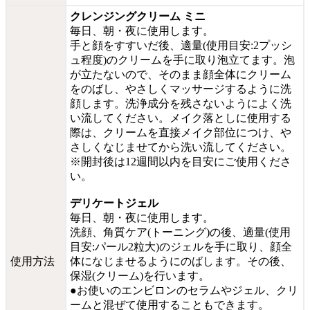
クレンジングクリーム ミニ
毎日、朝・夜に使用します。
手と顔をすすいだ後、適量(使用目安:2プッシ
ュ程度)のクリームを手に取り泡立てます。泡
が立たないので、そのまま顔全体にクリーム
をのばし、やさしくマッサージするように洗
顔します。洗浄成分を残さないようによく洗
い流してください。メイク落としに使用する
際は、クリームを直接メイク部位につけ、や
さしくなじませてから洗い流してください。
※開封後は
12週間以内を目安にご使用くださ
い。
デリケートジェル
毎日、朝・夜に使用します。
洗顔、角質ケア(トーニング)の後、適量(使用
目安:パール2粒大)のジェルを手に取り、顔全
使用方法
体になじませるようにのばします。その後、
保湿(クリーム)を行います。
●お使いのエンビロンのセラムやジェル、クリ
ームと混ぜて使用することもできます。