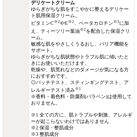
デリケートクリーム
ゆらぎがちな肌をすこやかに整えるデリケー
ト肌用保湿クリーム。
※2
※2
※3
ビタミンC
やE
、ベータカロチン
に加
※2
え、ティーツリー葉油
を配合した保湿クリ
ーム。
敏感な肌をやさしくうるおし、バリア機能を
サポート。
ゆらぎがちな肌状態やトラブル肌に傾いたと
きにお使いいただけます。
乾燥や、肌荒れなどのダメージが気になる方
におすすめです。
◎パッチテスト、スティンギングテスト、ア
※1
レルギーテスト済み
※香料・着色料・防腐剤(パラベン)は使用して
おりません。
※1 全ての方に、肌トラブルや刺激、アレルギ
ーが起こらないわけではありません
※2 保湿・整肌成分
※3 整肌成分