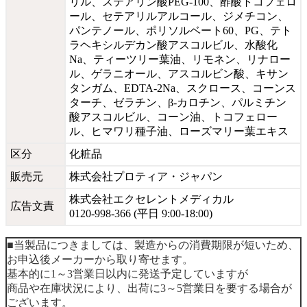
リル、ステアリン酸PEG-100、酢酸トコフェロ
ール、セテアリルアルコール、ジメチコン、
パンテノール、ポリソルベート60、PG、テト
ラヘキシルデカン酸アスコルビル、水酸化
Na、ティーツリー葉油、リモネン、リナロー
ル、ゲラニオール、アスコルビン酸、キサン
タンガム、EDTA-2Na、スクロース、コーンス
ターチ、ゼラチン、β-カロチン、パルミチン
酸アスコルビル、コーン油、トコフェロー
ル、ヒマワリ種子油、ローズマリー葉エキス
区分
化粧品
販売元
株式会社プロティア・ジャパン
株式会社エクセレントメディカル
広告文責
0120-998-366 (平日 9:00-18:00)
■当製品につきましては、製造からの消費期限が短いため、
お申込後メーカーから取り寄せます。
基本的に1～3営業日以内に発送予定していますが
商品や在庫状況により、出荷に3～5営業日を要する場合が
ございます。