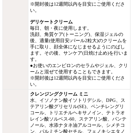
※開封後は
12週間以内を目安にご使用くださ
い。
デリケートクリーム
毎日、朝・夜に使用します。
洗顔、角質ケア(トーニング)、保湿ジェルの
後、適量(使用目安:パール2粒大)のクリームを
手に取り、顔全体になじませるようにのばし
ます。その後、サンケア(日焼け止め)を行いま
す。
●お使いのエンビロンのセラムやジェル、クリ
ームと混ぜて使用することもできます。
※開封後は
12週間以内を目安にご使用くださ
い。
クレンジングクリーム ミニ
水、イソノナン酸イソトリデシル、DPG、ス
テアリン酸グリセリル(SE)、ペンチレングリ
コール、トリエチルヘキサノイン、テトラオ
レイン酸ソルベス-60、ステアリン酸、パンテ
ノール、水添ナタネ油アルコール、シメチコ
ン、パルミチン酸セチル、フェノキシエタノ