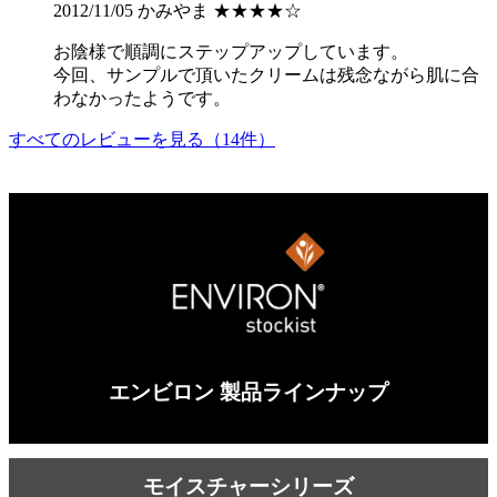
2012/11/05 かみやま
★★★★☆
お陰様で順調にステップアップしています。
今回、サンプルで頂いたクリームは残念ながら肌に合
わなかったようです。
すべてのレビューを見る（14件）
エンビロン 製品ラインナップ
モイスチャーシリーズ