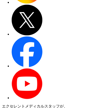
エクセレントメディカルスタッフが、