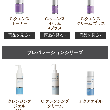
C-クエンス
C-クエンス
C-クエンス
トーナー
セラム
クリーム プラス
4プラス
商品を見る
商品を見る
商品を見る
プレパレーションシリーズ
クレンジング
C-クレンジング
アクアオイル
ジェル
クリーム