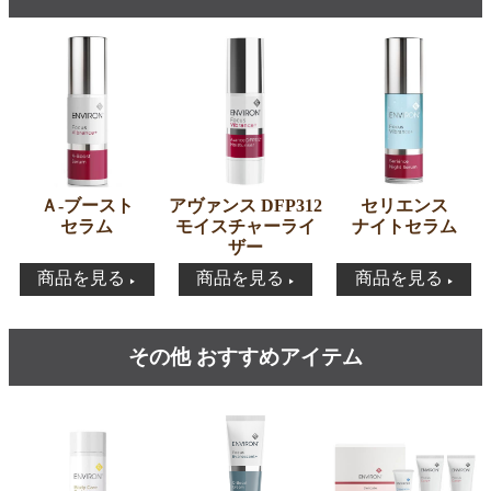
Ａ-ブースト
アヴァンス DFP312
セリエンス
セラム
モイスチャーライ
ナイトセラム
ザー
商品を見る
商品を見る
商品を見る
その他 おすすめアイテム