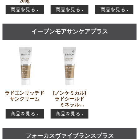
200g
商品を見る
商品を見る
商品を見る
イーブンモアサンケアプラス
ラドエンリッチド
[ノンケミカル]
サンクリーム
ラドシールド
ミネラル
サンスクリーン
商品を見る
商品を見る
フォーカスヴァイブランスプラス