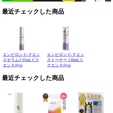
最近チェックした商品
エンビロン C-クエン
エンビロン C-クエン
スセラム3 35mL Cク
ストーナー 130mL C
エンス@cp
クエンス@cp
最近チェックした商品