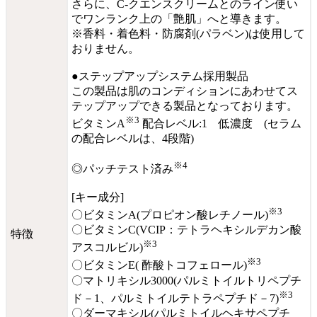
さらに、C-クエンスクリームとのライン使い
でワンランク上の「艶肌」へと導きます。
※香料・着色料・防腐剤(パラベン)は使用して
おりません。
●ステップアップシステム採用製品
この製品は肌のコンディションにあわせてス
テップアップできる製品となっております。
※3
ビタミンA
配合レベル:1 低濃度 (セラム
の配合レベルは、4段階)
※4
◎パッチテスト済み
[キー成分]
※3
〇ビタミンA(プロピオン酸レチノール)
〇ビタミンC(VCIP：テトラヘキシルデカン酸
特徴
※3
アスコルビル)
※3
〇ビタミンE( 酢酸トコフェロール)
〇マトリキシル3000(パルミトイルトリペプチ
※3
ド－1、パルミトイルテトラペプチド－7)
〇ダーマキシル(パルミトイルヘキサペプチ