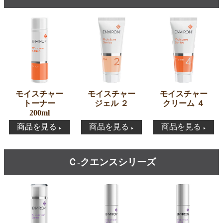
モイスチャー
モイスチャー
モイスチャー
トーナー
ジェル ２
クリーム ４
200ml
商品を見る
商品を見る
商品を見る
Ｃ-クエンスシリーズ