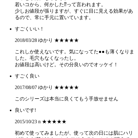
若いコから、何かした⁇って言われます。
少しお値段が張りますが、すぐに目に見える効果があ
るので、常に手元に置いています。
すごくいい！
2018/03/28 ゆかり
★★★★★
これしか使えないです。気になってた●●も薄くなりま
した。毛穴もなくなったし。
お値段は高いけど。その分良いのでオッケイ！
すごく良い
2017/08/07 ゆかり
★★★★★
このシリーズは本当に良くてもう手放せません
良いです!
2015/10/23 n
★★★★★
初めて使ってみましたが、使って次の日には肌にハリ