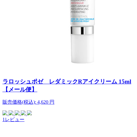
ラロッシュポゼ レダミックRアイクリーム 15ml
【メール便】
販売価格(税込):
4,620
円
1レビュー