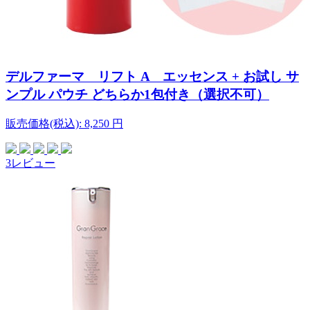
デルファーマ リフト A エッセンス + お試し サ
ンプル パウチ どちらか1包付き（選択不可）
販売価格(税込):
8,250
円
3レビュー