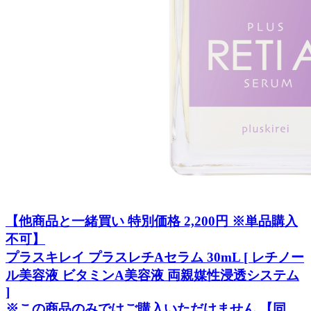
【他商品と一緒買い 特別価格 2,200円 ※単品購入
不可】
プラスキレイ プラスレチAセラム 30mL [ レチノー
ル美容液 ビタミンA美容液 両親媒性浸透システム
]
※この商品のみではご購入いただけません 【同