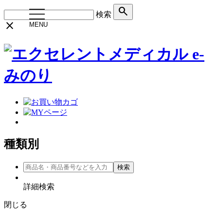
search
toggle
検索
navigation
close
MENU
種類別
詳細検索
閉じる