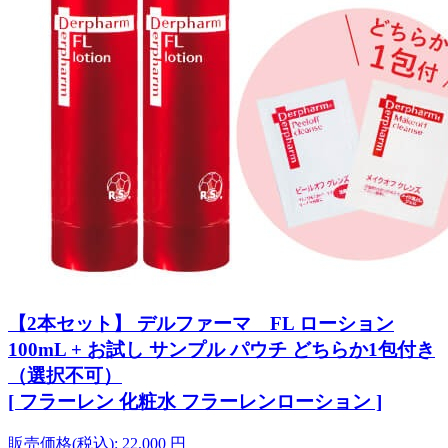
【2本セット】 デルファーマ FL ローション
100mL + お試し サンプル パウチ どちらか1包付き
（選択不可）
[ フラーレン 化粧水 フラーレンローション ]
販売価格(税込):
22,000
円