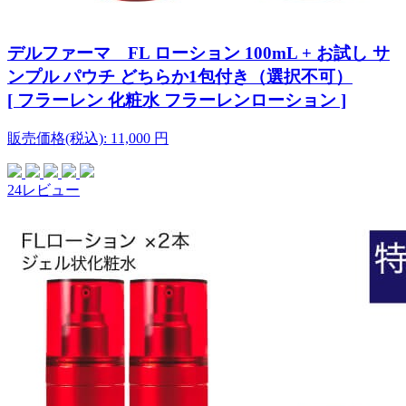
デルファーマ FL ローション 100mL + お試し サ
ンプル パウチ どちらか1包付き（選択不可）
[ フラーレン 化粧水 フラーレンローション ]
販売価格(税込):
11,000
円
24レビュー