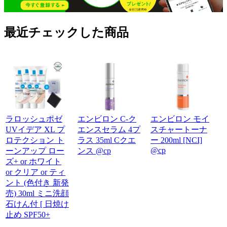
最近チェックした商品
ラロッシュポゼ
エンビロン C-ク
エンビロン モイ
UVイデア XL プ
エンスセラム 4プ
スチャートーナ
ロテクション ト
ラス 35ml Cクエ
ー 200ml [NCI]
@cp
ーンアップ ロー
ンス @cp
ズ+ or ホワイト
or クリア or ティ
ント (色付き 新発
売) 30ml ミニ洗顔
石けん付 [ 日焼け
止め SPF50+