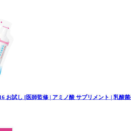
 お試し [医師監修 | アミノ酸 サプリメント | 乳酸