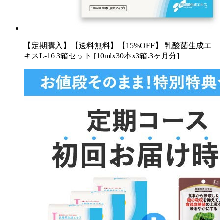
【定期購入】【送料無料】【15%OFF】 乳酸菌生成エ
キスL-16 3箱セット [10mlx30本x3箱:3ヶ月分]