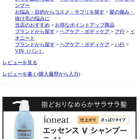
ンプー
お悩み・目的からコスメ・サプリを探す
>
髪の傷み・
抜け毛の悩みに
当店のおすすめ
>
お得なポイントアップ商品
ブランドから探す
>
ヘアケア・ボディケア
>
ア行
>
イ
オニート
ブランドから探す
>
ヘアケア・ボディケア
>
ハ行
>
VIN（バン）
レビューを見る
レビューを書く(購入履歴から入力)