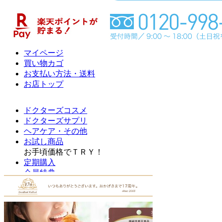
マイページ
買い物カゴ
お支払い方法・送料
お店トップ