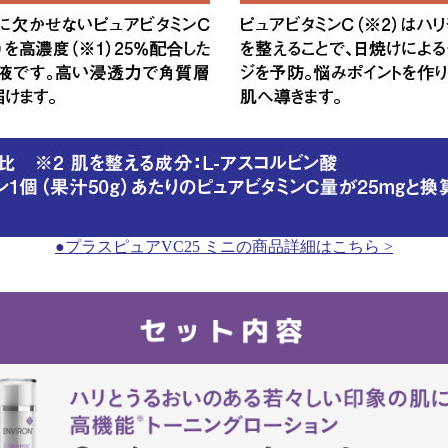
●プラスピュアVC25 ミニの商品詳細はこちら >