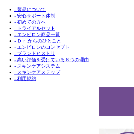
- 製品について
- 安心サポート体制
- 初めての方へ
- トライアルセット
- エンビロン商品一覧
- Ｄｒ.からのひとこと
- エンビロンのコンセプト
- ブランドヒストリ
- 高い評価を受けている６つの理由
- スキンケアシステム
- スキンケアステップ
- 利用規約