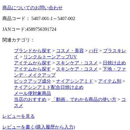
商品についてのお問い合わせ
商品コード：
5407-001-1～5407-002
JANコード:
4589756391724
関連カテゴリ：
ブランドから探す
>
コスメ・美容
>
ハ行
>
プラスキレ
イ
>
リンクルトーンアップUV
アイテムから探す
>
スキンケア・コスメ
>
日焼け止め
アイテムから探す
>
スキンケア・コスメ
>
下地・ファ
ンデ・メイクアップ
ピックアップ成分
>
ナイアシンアミド
>
アイテム別
>
ナイアシンアミド配合日焼け止め
メール便対象商品
当店のおすすめ
>
「動画」でわかる商品の使い方
>
コ
スメ
レビューを見る
レビューを書く(購入履歴から入力)