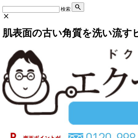
search
検索
close
肌表面の古い角質を洗い流す