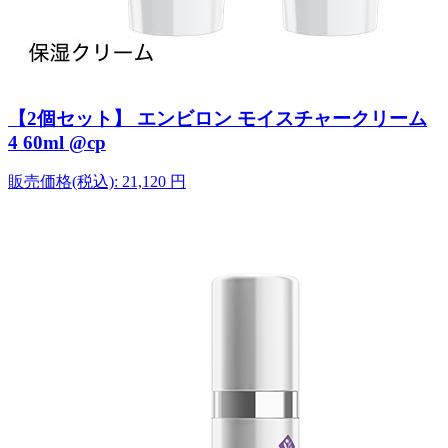
【2個セット】 エンビロン モイスチャークリーム
4 60ml @cp
販売価格(税込):
21,120
円