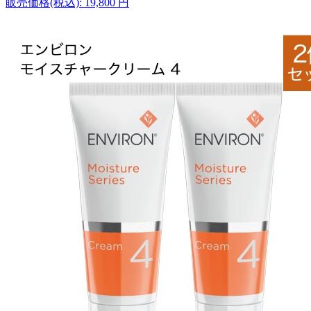
販売価格(税込):
19,800
円