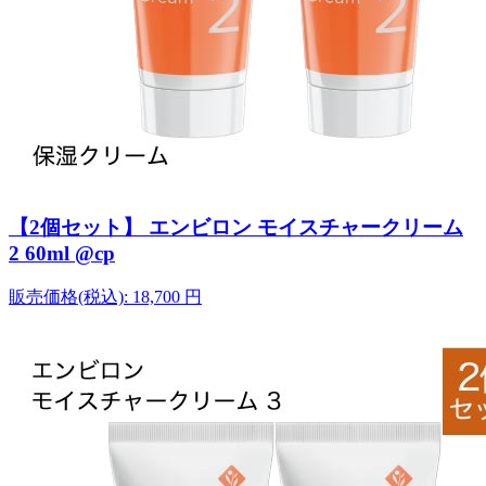
【2個セット】 エンビロン モイスチャークリーム
2 60ml @cp
販売価格(税込):
18,700
円