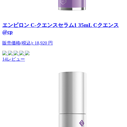
エンビロン C-クエンスセラム1 35mL Cクエンス
@cp
販売価格(税込):
18,920
円
14レビュー