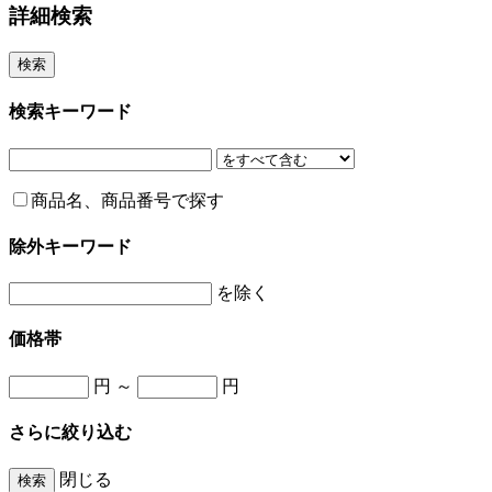
詳細検索
検索キーワード
商品名、商品番号で探す
除外キーワード
を除く
価格帯
円 ～
円
さらに絞り込む
閉じる