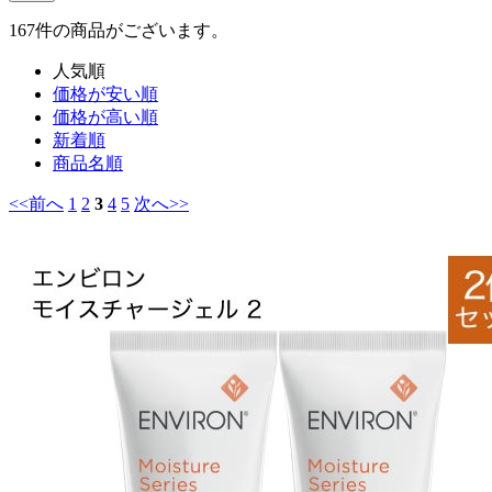
167
件
の商品がございます。
人気順
価格が安い順
価格が高い順
新着順
商品名順
<<前へ
1
2
3
4
5
次へ>>