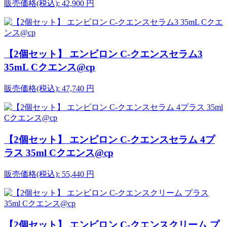
販売価格(税込):
42,900
円
【2個セット】 エンビロン C-クエンスセラム3
35mL Cクエンス@cp
販売価格(税込):
47,740
円
【2個セット】 エンビロン C-クエンスセラム 4プ
ラス 35ml Cクエンス@cp
販売価格(税込):
55,440
円
【2個セット】 エンビロン C-クエンスクリーム プ